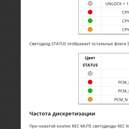
UNLOCK = 1 
CPY
CPY
CPY
Светодиод STATUS отображает остальные флаги S/
Цвет
STATUS
PCM_N
PCM_N
PCM_N 
Частота дискретизации
При нажатой кнопке REC MUTE светодиоды REC M