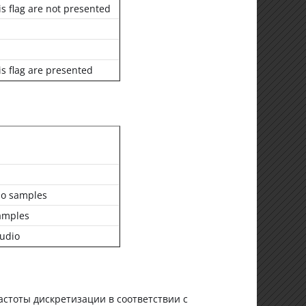
s flag are not presented
s flag are presented
io samples
samples
audio
стоты дискретизации в соответствии с