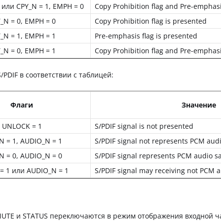
или CPY_N = 1, EMPH = 0
Copy Prohibition flag and Pre-emphasi
_N = 0, EMPH = 0
Copy Prohibition flag is presented
_N = 1, EMPH = 1
Pre-emphasis flag is presented
_N = 0, EMPH = 1
Copy Prohibition flag and Pre-emphasi
PDIF в соответствии с таблицей:
Флаги
Значение
UNLOCK = 1
S/PDIF signal is not presented
 = 1, AUDIO_N = 1
S/PDIF signal not represents PCM aud
 = 0, AUDIO_N = 0
S/PDIF signal represents PCM audio 
= 1 или AUDIO_N = 1
S/PDIF signal may receiving not PCM 
UTE и STATUS переключаются в режим отображения входной ча