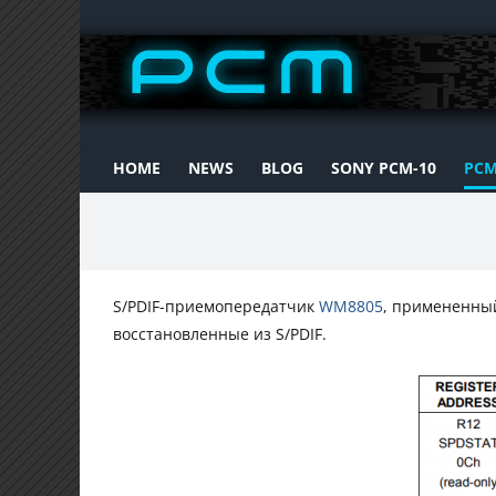
Skip
to
content
HOME
NEWS
BLOG
SONY PCM-10
PCM
S/PDIF-приемопередатчик
WM8805
, примененный
восстановленные из S/PDIF.