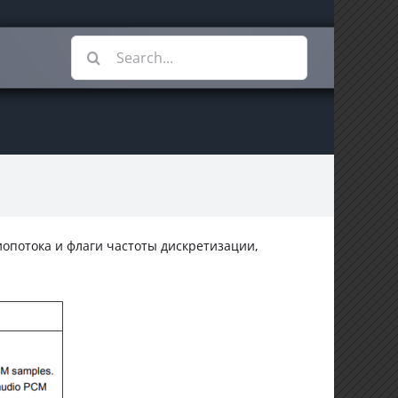
Search
for:
иопотока и флаги частоты дискретизации,